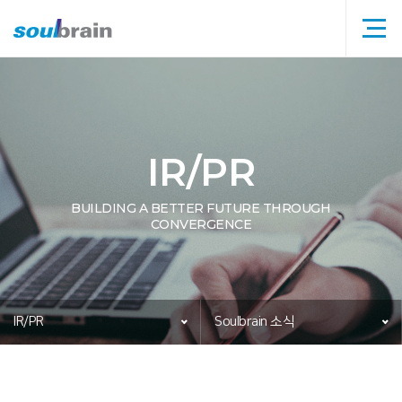
메뉴
타이틀
IR/PR
BUILDING A BETTER FUTURE THROUGH
CONVERGENCE
IR/PR
Soulbrain 소식