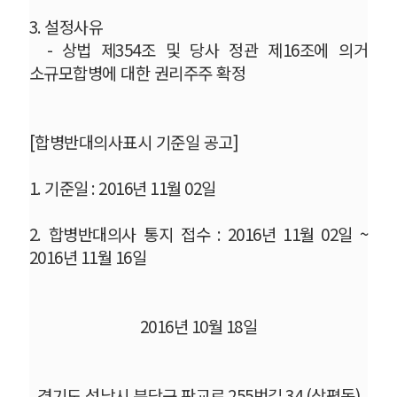
3.
설정사유
-
상법 제
354
조 및 당사 정관 제
16
조에 의거
소규모합병에 대한 권리주주 확정
[
합병반대의사표시 기준일 공고
]
1.
기준일
: 2016
년
11
월
02
일
2.
합병반대의사 통지 접수
: 2016
년
11
월
02
일
~
2016
년
11
월
16
일
2016
년
10
월
18
일
경기도 성남시 분당구 판교로
255
번길
34 (
삼평동
)