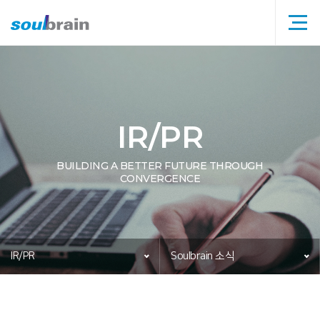
메뉴
타이틀
IR/PR
BUILDING A BETTER FUTURE THROUGH
CONVERGENCE
IR/PR
Soulbrain 소식