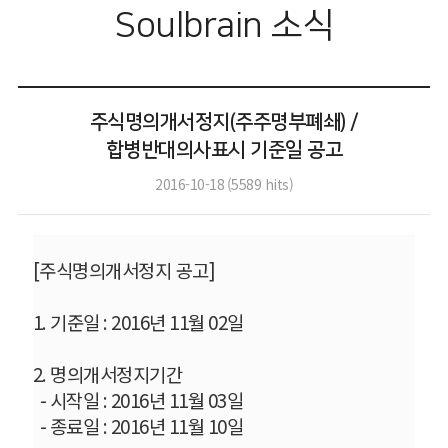
Soulbrain 소식
주식명의개서정지(주주명부폐쇄) /
합병반대의사표시 기준일 공고
2016-10-18
(
5589
hits)
[
주식명의개서정지 공고
]
1.
기준일
: 2016
년
11
월
02
일
2.
명의개서정지기간
-
시작일
: 2016
년
11
월
03
일
-
종료일
: 2016
년
11
월
10
일