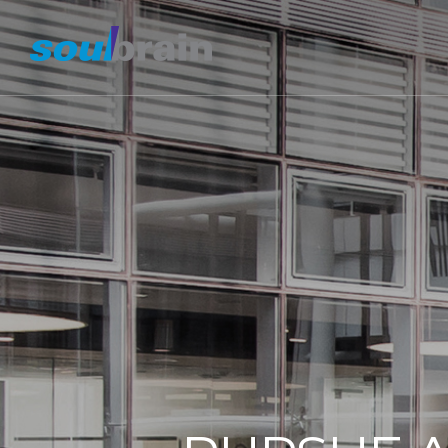
메
뉴
타
이
틀