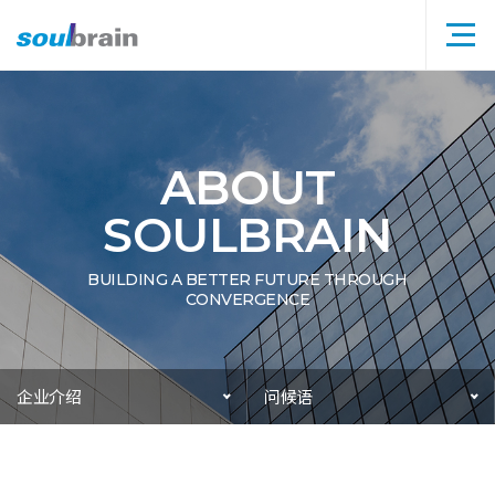
메
뉴
타
이
틀
ABOUT
SOULBRAIN
BUILDING A BETTER FUTURE THROUGH
CONVERGENCE
企业介绍
问候语