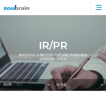
메뉴
타이틀
IR/PR
BUILDING A BETTER FUTURE THROUGH
CONVERGENCE
IR/PR
IR 자료