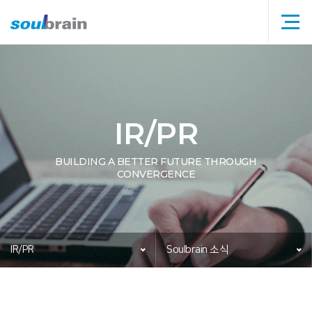
메뉴
타이틀
IR/PR
BUILDING A BETTER FUTURE THROUGH
CONVERGENCE
IR/PR
Soulbrain 소식