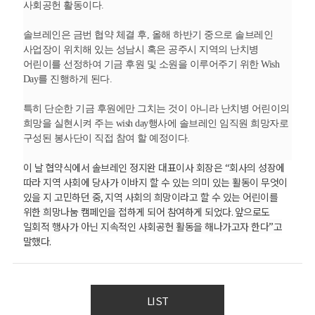
사회공헌 활동이다
.
솔브레인은 금번 협약 체결 후
,
올해 하반기 중으로 솔브레인
사업장이 위치해 있는 성남시 혹은 공주시 지역의 난치병
어린이를 선정하여 기금 후원 및 소원을 이루어주기 위한
Wish
Day
를 진행하게 된다
.
특히 단순한 기금 후원에만 그치는 것이 아니라 난치병 어린이의
희망을 실현시켜 주는
wish day
행사에 솔브레인 임직원 희망자로
구성된 봉사단이 직접 참여 할 예정이다
.
이 날 협약식에서 솔브레인 정지완 대표이사 회장은
“
회사의 성장에
따라 지역 사회에 당사가 이바지 할 수 있는 의미 있는 활동이 무엇이
있을 지 고민하던 중
,
지역 사회의 희망이라고 할 수 있는 어린이를
위한 희망나눔 캠페인을 접하게 되어 참여하게 되었다
.
앞으로도
일회적 행사가 아닌 지속적인 사회공헌 활동을 해나가고자 한다
”
고
말했다
.
LIST