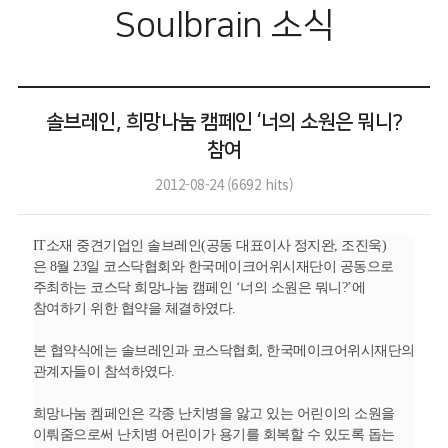
Soulbrain 소식
솔브레인, 희망나눔 캠페인 ‘너의 소원은 뭐니?
참여
2012-08-24
(
6692
hits)
IT
소재 중견기업인 솔브레인
(
공동 대표이사 정지완
,
조진욱
)
은
8
월
23
일 코스닥협회와 한국메이크어위시재단이 공동으로
주최하는 코스닥 희망나눔 캠페인
‘
너의 소원은 뭐니
?’
에
참여하기 위한 협약을 체결하였다
.
본 협약식에는 솔브레인과 코스닥협회
,
한국메이크어위시재단의
관계자들이 참석하였다
.
희망나눔 켐페인은 각종 난치병을 앓고 있는 어린이의 소원을
이뤄줌으로써 난치병 어린이가 용기를 회복할 수 있도록 돕는