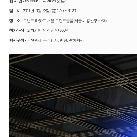
행 사 명
- soulbrain CI & Vision 선포식
일 시
- 2011년 9월 23일 (금) 17:00~20:20
장 소
- 그랜드 하얏트 서울 그랜드볼룸(서울시 용산구 소재)
참가대상
- 초청외빈, 임직원 약 550명
행사구성
- 식전행사, 공식행사, 만찬, 축하행사